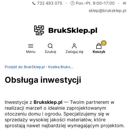
📞
732 493 075
· 🕒 Pon.–Pt. 9:00–17:00 · ✉
sklep@bruksklep.pl
Produkty w koszy
Otwórz wyszukiwarkę
Menu
Szukaj
Zaloguj się
Koszyk
Przejdź do:
BrukSklep.pl - Kostka Brukowa, Płyty Tarasowe, Obrzeża Ogrodowe
Obsługa inwestycji
Inwestycje z
Bruksklep.pl
— Twoim partnerem w
realizacji marzeń o idealnie zaprojektowanym
otoczeniu domu i ogrodu. Specjalizujemy się w
sprzedaży wysokiej jakości materiałów, które
sprostają nawet najbardziej wymagającym projektom.