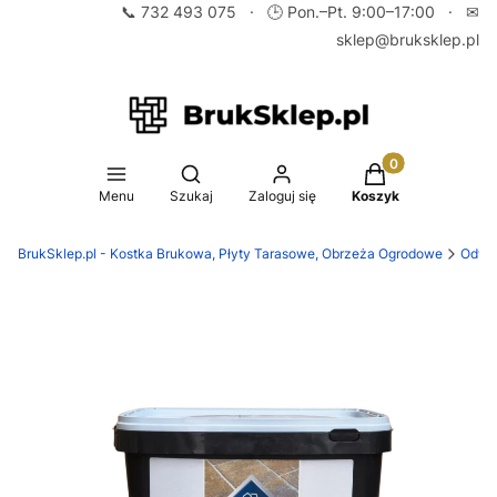
📞
732 493 075
· 🕒 Pon.–Pt. 9:00–17:00 · ✉
sklep@bruksklep.pl
Produkty w koszy
Otwórz wyszukiwarkę
Menu
Szukaj
Zaloguj się
Koszyk
BrukSklep.pl - Kostka Brukowa, Płyty Tarasowe, Obrzeża Ogrodowe
Odwod