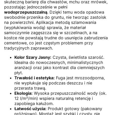
skuteczną barierę dla chwastów, mchu oraz mrówek,
pozostając jednocześnie w pełni
wodoprzepuszczalną
. Dzięki temu woda opadowa
swobodnie przenika do gruntu, nie tworząc zastoisk
na powierzchni. Aplikacja metodą szlamowania
(wypłukiwania wodą) sprawia, że materiał
samoczynnie zagęszcza się w szczelinach, a na
kostce nie powstają trudne do usunięcia zabrudzenia
cementowe, co jest częstym problemem przy
tradycyjnych zaprawach.
Kolor Szary Jasny:
Czysta, świetlista szarość.
Idealna do nowoczesnych, minimalistycznych
aranżacji oraz jako kontrast dla ciemniejszych
płyt.
Trwałość i estetyka:
Fuga jest mrozoodporna,
nie wypłukuje się podczas deszczu i nie
przerasta trawą.
Ekologia:
Wysoka przepuszczalność wody (ok.
12 l/m²/min) wspiera naturalną retencję i
zapobiega kałużom.
Łatwość użycia:
Produkt gotowy (pakowany
próżniowo). Montaż jest szybki i czysty, nie