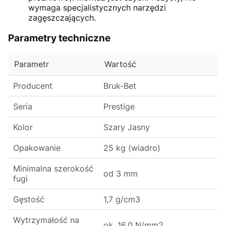
wymaga specjalistycznych narzędzi
zagęszczających.
Parametry techniczne
Parametr
Wartość
Producent
Bruk-Bet
Seria
Prestige
Kolor
Szary Jasny
Opakowanie
25 kg (wiadro)
Minimalna szerokość
od 3 mm
fugi
Gęstość
1,7 g/cm3
Wytrzymałość na
ok. 16,0 N/mm2