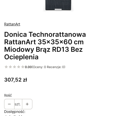
RattanArt
Donica Technorattanowa
RattanArt 35x35x60 cm
Miodowy Brąz RD13 Bez
Ocieplenia
0.00
(Oceny: 0 Recenzje: 0)
Cena
307,52 zł
Ilość
szt.
Dostępność: