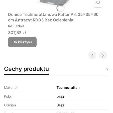
Donica Technorattanowa RattanArt 35x35x60
cm Antracyt RD03 Bez Ocieplenia
PRODUCENT
RATTANART
Cena
307,52 zł
Do koszyka
Cechy produktu
Materiał
Technorattan
Kolor
brąz
Odcień
Brąz