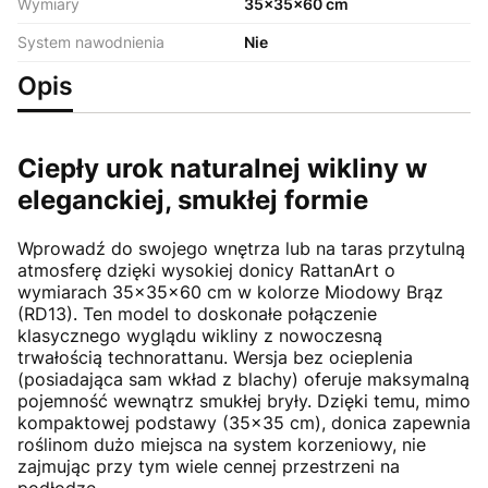
Wymiary
35x35x60 cm
System nawodnienia
Nie
Opis
Ciepły urok naturalnej wikliny w
eleganckiej, smukłej formie
Wprowadź do swojego wnętrza lub na taras przytulną
atmosferę dzięki wysokiej donicy RattanArt o
wymiarach 35x35x60 cm w kolorze Miodowy Brąz
(RD13). Ten model to doskonałe połączenie
klasycznego wyglądu wikliny z nowoczesną
trwałością technorattanu. Wersja bez ocieplenia
(posiadająca sam wkład z blachy) oferuje maksymalną
pojemność wewnątrz smukłej bryły. Dzięki temu, mimo
kompaktowej podstawy (35x35 cm), donica zapewnia
roślinom dużo miejsca na system korzeniowy, nie
zajmując przy tym wiele cennej przestrzeni na
podłodze.