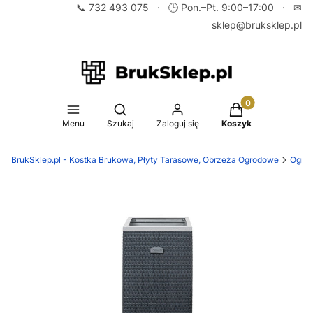
📞
732 493 075
· 🕒 Pon.–Pt. 9:00–17:00 · ✉
sklep@bruksklep.pl
Produkty w koszy
Otwórz wyszukiwarkę
Menu
Szukaj
Zaloguj się
Koszyk
BrukSklep.pl - Kostka Brukowa, Płyty Tarasowe, Obrzeża Ogrodowe
Ogród