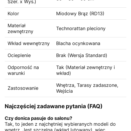
Szer. x Wys.)
Kolor
Miodowy Brąz (RD13)
Materiał
Technorattan pleciony
zewnętrzny
Wkład wewnętrzny
Blacha ocynkowana
Ocieplenie
Brak (Wersja Standard)
Odporność na
Tak (Materiał zewnętrzny i
warunki
wkład)
Wnętrza, Tarasy zadaszone,
Zastosowanie
Wejścia
Najczęściej zadawane pytania (FAQ)
Czy donica pasuje do salonu?
Tak, to jeden z najchętniej wybieranych modeli do
wnętrz. Jest szczelna (wkład lutowany), więc