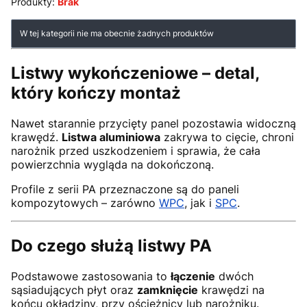
Produkty:
Brak
Lista produktów
W tej kategorii nie ma obecnie żadnych produktów
Listwy wykończeniowe – detal,
który kończy montaż
Nawet starannie przycięty panel pozostawia widoczną
krawędź.
Listwa aluminiowa
zakrywa to cięcie, chroni
narożnik przed uszkodzeniem i sprawia, że cała
powierzchnia wygląda na dokończoną.
Profile z serii PA przeznaczone są do paneli
kompozytowych – zarówno
WPC
, jak i
SPC
.
Do czego służą listwy PA
Podstawowe zastosowania to
łączenie
dwóch
sąsiadujących płyt oraz
zamknięcie
krawędzi na
końcu okładziny, przy ościeżnicy lub narożniku.