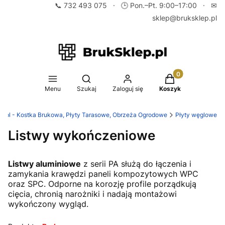
📞
732 493 075
· 🕒 Pon.–Pt. 9:00–17:00 · ✉
sklep@bruksklep.pl
Produkty w koszy
Otwórz wyszukiwarkę
Menu
Szukaj
Zaloguj się
Koszyk
p.pl - Kostka Brukowa, Płyty Tarasowe, Obrzeża Ogrodowe
Płyty węglowe
Listwy wykończeniowe
Listwy aluminiowe
z serii PA służą do łączenia i
zamykania krawędzi paneli kompozytowych WPC
oraz SPC. Odporne na korozję profile porządkują
cięcia, chronią narożniki i nadają montażowi
wykończony wygląd.