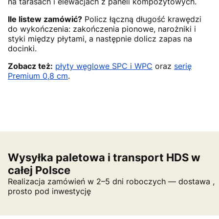
na tarasach i elewacjach z paneli kompozytowych.
Ile listew zamówić?
Policz łączną długość krawędzi
do wykończenia: zakończenia pionowe, narożniki i
styki między płytami, a następnie dolicz zapas na
docinki.
Zobacz też:
płyty węglowe SPC i WPC
oraz
serię
Premium 0,8 cm
.
Wysyłka paletowa i transport HDS w
całej Polsce
Realizacja zamówień w 2–5 dni roboczych — dostawa ,
prosto pod inwestycję