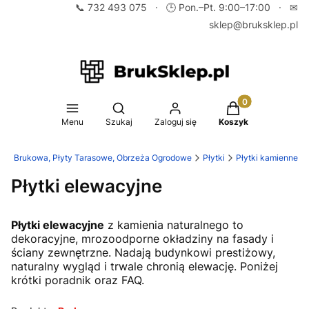
📞
732 493 075
· 🕒 Pon.–Pt. 9:00–17:00 · ✉
sklep@bruksklep.pl
Produkty w koszy
Otwórz wyszukiwarkę
Menu
Szukaj
Zaloguj się
Koszyk
stka Brukowa, Płyty Tarasowe, Obrzeża Ogrodowe
Płytki
Płytki kamienne
Płytki elewacyjne
Płytki elewacyjne
z kamienia naturalnego to
dekoracyjne, mrozoodporne okładziny na fasady i
ściany zewnętrzne. Nadają budynkowi prestiżowy,
naturalny wygląd i trwale chronią elewację. Poniżej
krótki poradnik oraz FAQ.