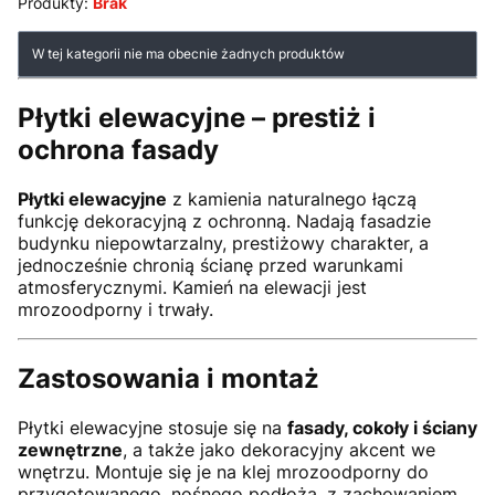
Produkty:
Brak
Lista produktów
W tej kategorii nie ma obecnie żadnych produktów
Płytki elewacyjne – prestiż i
ochrona fasady
Płytki elewacyjne
z kamienia naturalnego łączą
funkcję dekoracyjną z ochronną. Nadają fasadzie
budynku niepowtarzalny, prestiżowy charakter, a
jednocześnie chronią ścianę przed warunkami
atmosferycznymi. Kamień na elewacji jest
mrozoodporny i trwały.
Zastosowania i montaż
Płytki elewacyjne stosuje się na
fasady, cokoły i ściany
zewnętrzne
, a także jako dekoracyjny akcent we
wnętrzu. Montuje się je na klej mrozoodporny do
przygotowanego, nośnego podłoża, z zachowaniem