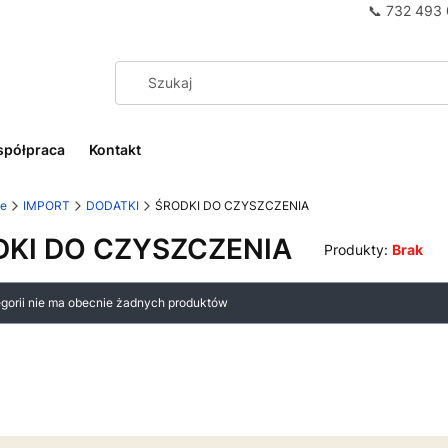
📞
732 493
półpraca
Kontakt
we
IMPORT
DODATKI
ŚRODKI DO CZYSZCZENIA
DKI DO CZYSZCZENIA
Produkty:
Brak
 produktów
egorii nie ma obecnie żadnych produktów