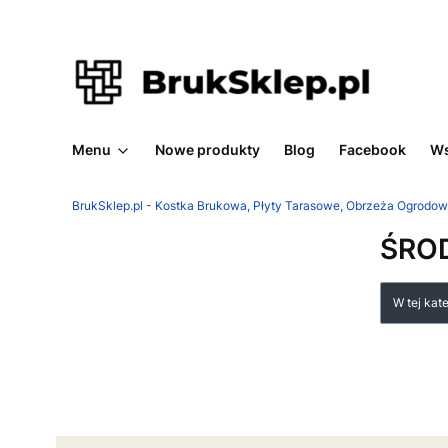
Menu
Nowe produkty
Blog
Facebook
Ws
BrukSklep.pl - Kostka Brukowa, Płyty Tarasowe, Obrzeża Ogrodo
ŚRO
Lista
W tej kat