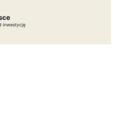
lsce
 inwestycję