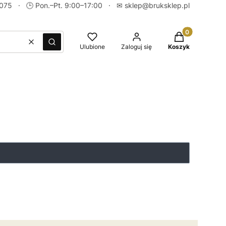
 075
· 🕒 Pon.–Pt. 9:00–17:00 · ✉
sklep@bruksklep.pl
Produkty w kos
Wyczyść
Szukaj
Ulubione
Zaloguj się
Koszyk