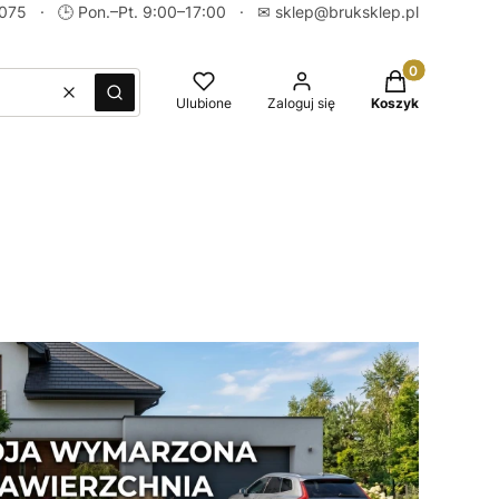
 075
· 🕒 Pon.–Pt. 9:00–17:00 · ✉
sklep@bruksklep.pl
Produkty w kos
Wyczyść
Szukaj
Ulubione
Zaloguj się
Koszyk