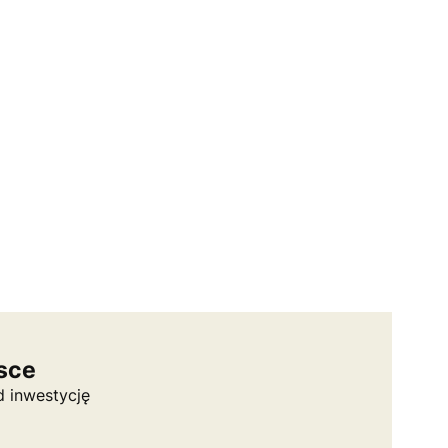
lsce
 inwestycję