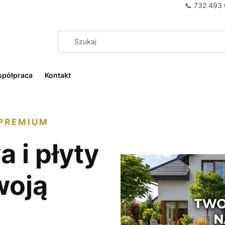
📞
732 493
półpraca
Kontakt
 PREMIUM
 i płyty
woją