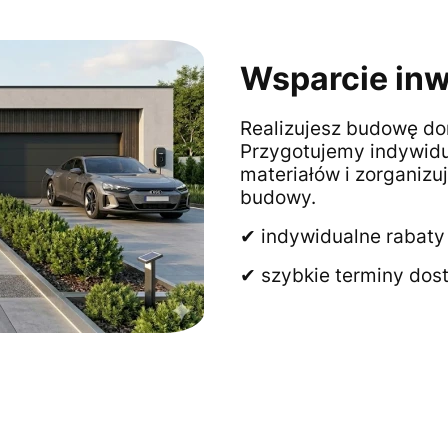
Wsparcie inwe
Realizujesz budowę dom
Przygotujemy indywid
materiałów i zorganizu
budowy.
✔ indywidualne rabat
✔ szybkie terminy dos