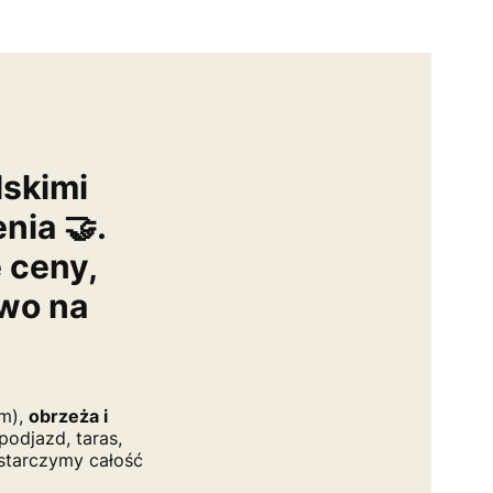
skimi
nia 🤝.
 ceny,
wo na
cm),
obrzeża i
odjazd, taras,
ostarczymy całość