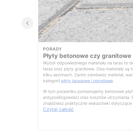
PORADY
Płyty betonowe czy granitowe
Wybór odpowiedniego materiału na taras to dec
taras oraz płyty granitowe. Oba materiały są t
kilku sezonach. Zanim zamówisz materiał, wa
kategorii
płyty tarasowe i ogrodowe
.
W tym poradniku porównujemy betonowe płyty 
antypoślizgowości oraz kosztów utrzymania. P
znajdziesz praktyczne wskazówki dotyczące u
Czytaj całość