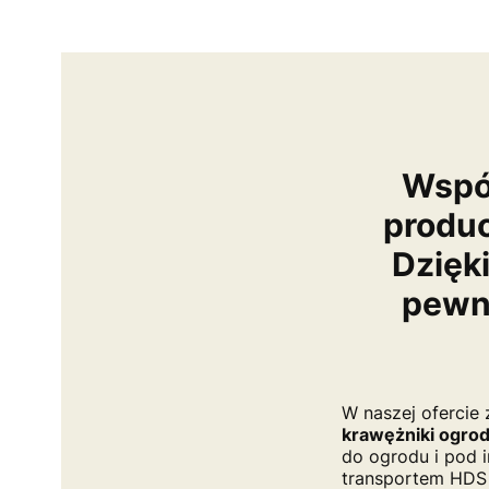
Współ
produc
Dzięk
pewn
W naszej ofercie
krawężniki ogro
do ogrodu i pod i
transportem HDS z