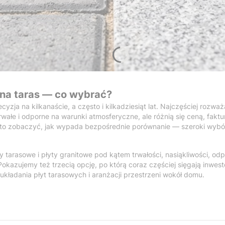
 na taras — co wybrać?
yzja na kilkanaście, a często i kilkadziesiąt lat. Najczęściej rozwa
rwałe i odporne na warunki atmosferyczne, ale różnią się ceną, faktu
rto zobaczyć, jak wypada bezpośrednie porównanie — szeroki wybór
tarasowe i płyty granitowe pod kątem trwałości, nasiąkliwości, od
okazujemy też trzecią opcję, po którą coraz częściej sięgają inwe
kładania płyt tarasowych i aranżacji przestrzeni wokół domu.